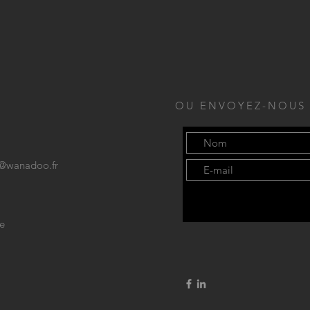
OU ENVOYEZ-NOUS
e@wanadoo.fr
se