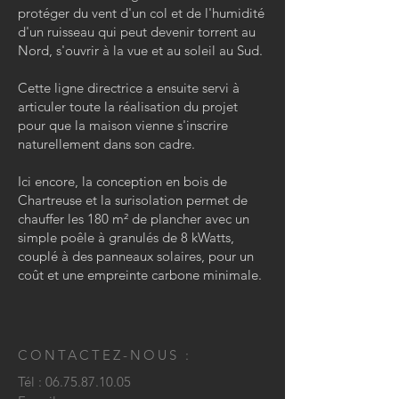
protéger du vent d'un col et de l'humidité
d'un ruisseau qui peut devenir torrent au
Nord, s'ouvrir à la vue et au soleil au Sud.
Cette ligne directrice a ensuite servi à
articuler toute la réalisation du projet
pour que la maison vienne s'inscrire
naturellement dans son cadre.
Ici encore, la conception en bois de
Chartreuse et la surisolation permet de
chauffer les 180 m² de plancher avec un
simple poêle à granulés de 8 kWatts,
couplé à des panneaux solaires, pour un
coût et une empreinte carbone minimale.
CONTACTEZ-NOUS :
Tél :
06.75.87.10.05