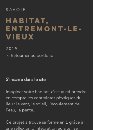
SAVOIE
HABITAT,
ENTREMONT-LE-
VIEUX
2019
< Retourner au portfolio
S'inscrire dans le site
Imaginer votre habitat, c'est aussi prendre
en compte les contraintes physiques du
lieu : le vent, le soleil, l'écoulement de
l'eau, la pente...
Ce projet a trouvé sa forme en L grâce à
une réflexion d'intégration au site : se